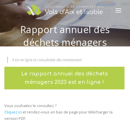
LA CCVAI
Rapport annuel des
VIE PRATIQUE
déchets ménagers
ENFANCE JEUNESSE
2023
Il est en ligne et consultable dès maintenant!
ECONOMIE ET HABITAT
Le rapport annuel des déchets
TOURISME ET CULTURE
ménagers 2023 est en ligne !
ENVIRONNEMENT
NOTRE ACTUALITÉ
Vous souhaitez le consultez ?
Cliquez ici
et rendez-vous en bas de page pour télécharger la
CONTACTEZ-NOUS
version PDF.